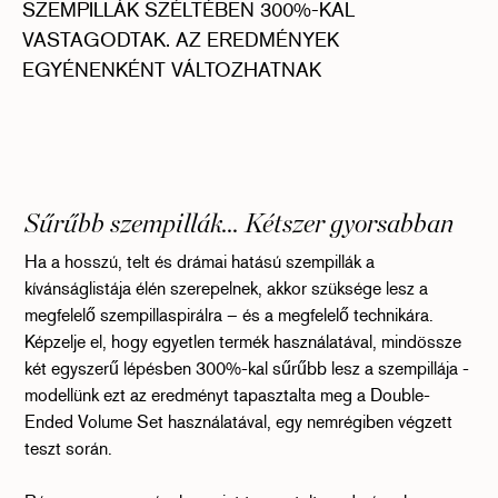
SZEMPILLÁK SZÉLTÉBEN 300%-KAL
VASTAGODTAK. AZ EREDMÉNYEK
EGYÉNENKÉNT VÁLTOZHATNAK
Sűrűbb szempillák... Kétszer gyorsabban
Ha a hosszú, telt és drámai hatású szempillák a
kívánságlistája élén szerepelnek, akkor szüksége lesz a
megfelelő szempillaspirálra – és a megfelelő technikára.
Képzelje el, hogy egyetlen termék használatával, mindössze
két egyszerű lépésben 300%-kal sűrűbb lesz a szempillája -
modellünk ezt az eredményt tapasztalta meg a Double-
Ended Volume Set használatával, egy nemrégiben végzett
teszt során.