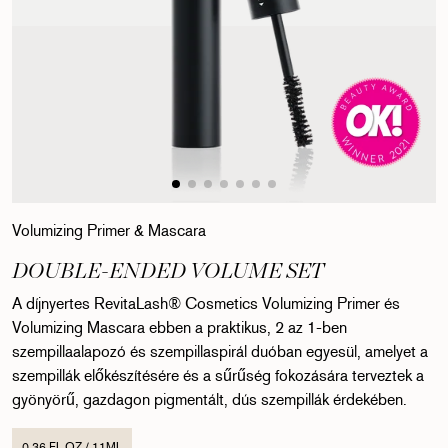
Volumizing Primer & Mascara
DOUBLE-ENDED VOLUME SET
A díjnyertes RevitaLash® Cosmetics Volumizing Primer és
Volumizing Mascara ebben a praktikus, 2 az 1-ben
szempillaalapozó és szempillaspirál duóban egyesül, amelyet a
szempillák előkészítésére és a sűrűség fokozására terveztek a
gyönyörű, gazdagon pigmentált, dús szempillák érdekében.
0.36 FL OZ / 11ML