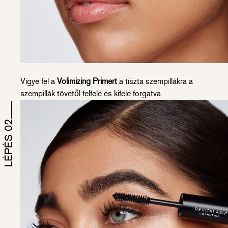
Vigye fel a
Volimizing Primert
a tiszta szempillákra a
szempillák tövétől felfelé és kifelé forgatva.
LÉPÉS 02