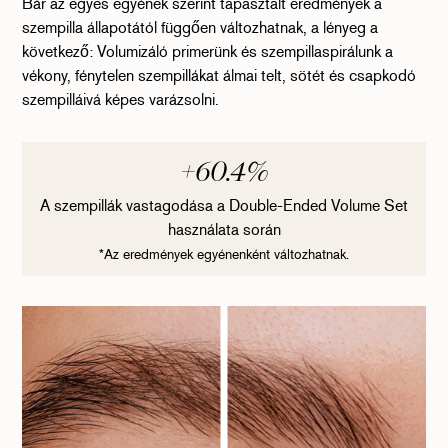
Bár az egyes egyének szerint tapasztalt eredmények a
szempilla állapotától függően változhatnak, a lényeg a
következő: Volumizáló primerünk és szempillaspirálunk a
vékony, fénytelen szempillákat álmai telt, sötét és csapkodó
szempilláivá képes varázsolni.
+
82.1
%
A szempillák vastagodása a Double-Ended Volume Set
használata során
*Az eredmények egyénenként változhatnak.