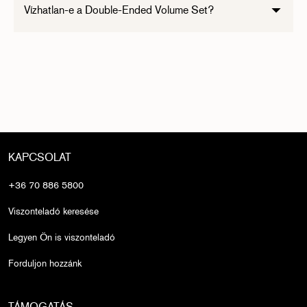
Vízhatlan-e a Double-Ended Volume Set?
Formuláink vízállóak, de nem vízhatlanok, hogy
megakadályozzák a szempillákat károsító agresszív
sminkeltávolítást.
KAPCSOLAT
+36 70 886 5800
Viszonteladó keresése
Legyen Ön is viszonteladó
Forduljon hozzánk
TÁMOGATÁS