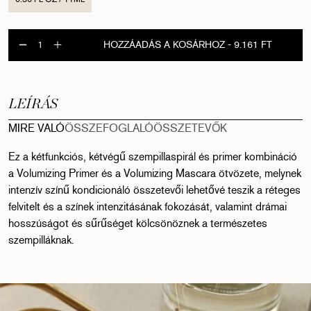
HOZZÁADÁS A KOSÁRHOZ
- 9.161 FT
Double-Ended Volume Set menny
Double-Ended Volume Set me
LEÍRÁS
ÖSSZEFOGLALÓ
ÖSSZETEVŐK
MIRE VALÓ
Ez a kétfunkciós, kétvégű szempillaspirál és primer kombináció
a Volumizing Primer és a Volumizing Mascara ötvözete, melynek
intenzív színű kondicionáló összetevői lehetővé teszik a réteges
felvitelt és a színek intenzitásának fokozását, valamint drámai
hosszúságot és sűrűséget kölcsönöznek a természetes
szempilláknak.