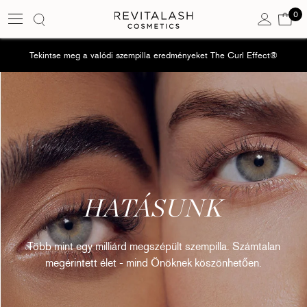
0
Kos
0 e
Tekintse meg a valódi szempilla eredményeket The Curl Effect®
HATÁSUNK
Több mint egy milliárd megszépült szempilla. Számtalan
megérintett élet - mind Önöknek köszönhetően.