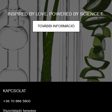
INSPIRED BY LOVE. POWERED BY SCIENCE®.
INSPIRED BY LOVE. POWERED BY SCIENCE®.
TOVÁBBI INFORMÁCIÓ
KAPCSOLAT
+36 70 886 5800
Viszonteladó keresése