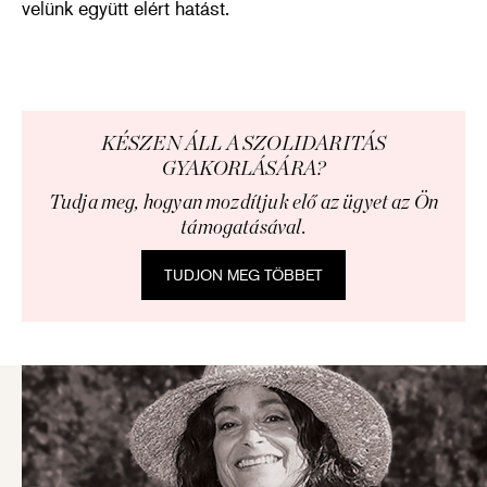
velünk együtt elért hatást.
KÉSZEN ÁLL A SZOLIDARITÁS
GYAKORLÁSÁRA?
Tudja meg, hogyan mozdítjuk elő az ügyet az Ön
támogatásával.
TUDJON MEG TÖBBET